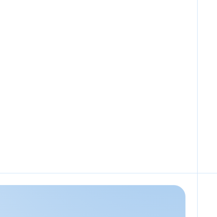
ng nodig?
n, kunnen we écht maatwerk leveren.