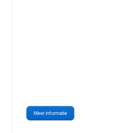
BHV App
Snel en effectief alarmeren vanaf je telefoon
via de BHV App.
Meer informatie