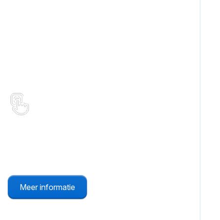
Noodknoppen
Vaste, draadloze paniekknoppen. Goed
zichtbaar of juist onopvallend.
Meer informatie