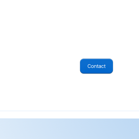
Andere koppeli
als valdetectie.
Omdat we zelf ontwikkele
Contact