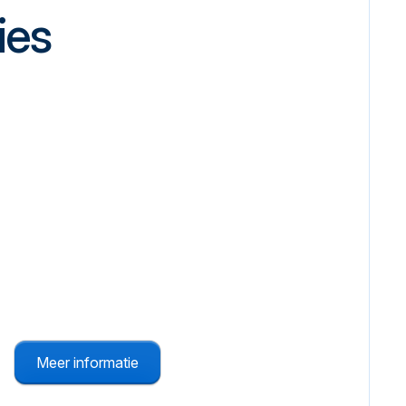
ies
Miva-toiletten
Hulp inschakelen via het noodkoord in
mindervalide toiletten.
Meer informatie