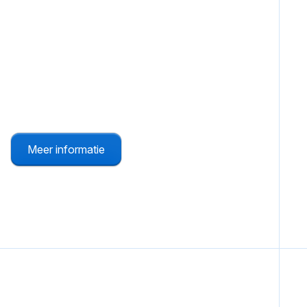
Intern noodnummer
Een goede aanvulling op andere
oproepmogelijkheden.
Meer informatie