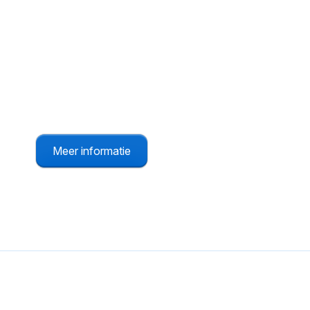
Alleenwerkers app
De ideale oplossing voor alleenwerkers.
Meer informatie