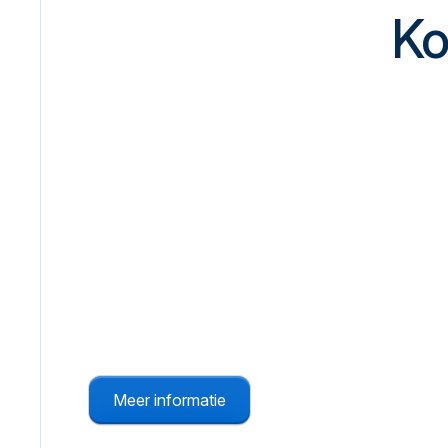
Ko
Brandmeldinstallatie
Directe melding en informatievoorziening bij
brand.
Meer informatie