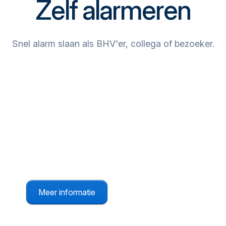
Zelf alarmeren
Snel alarm slaan als BHV'er, collega of bezoeker.
Oproeptablet
Een vaste oproeptablet, bijvoorbeeld voor bij de
receptie.
Meer informatie