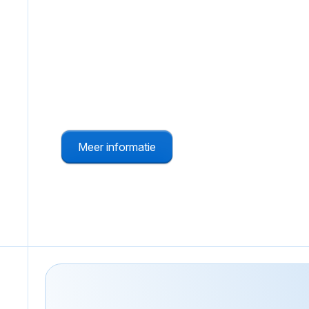
Man-downsysteem
Draagbare paniekknoppen met slimme sensoren, zo
Meer informatie