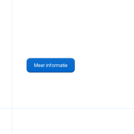
QR-Codes
Zodat bezoekers en collega's direct kunnen
alarmeren
Meer informatie