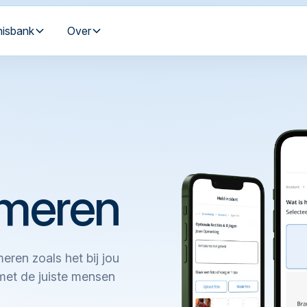
nisbank
Over
rmeren
eren zoals het bij jou
 met de juiste mensen